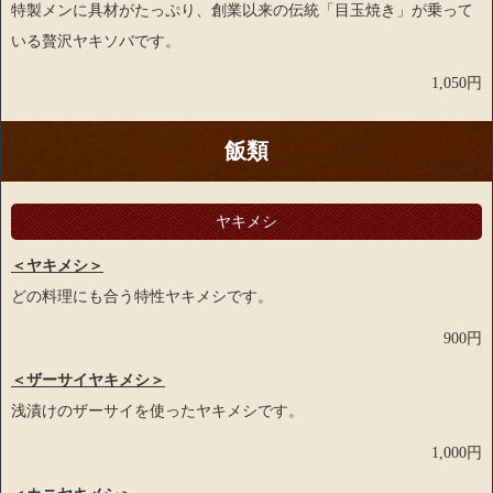
特製メンに具材がたっぷり、創業以来の伝統「目玉焼き」が乗って
いる贅沢ヤキソバです。
1,050円
飯類
ヤキメシ
＜ヤキメシ＞
どの料理にも合う特性ヤキメシです。
900円
＜ザーサイヤキメシ＞
浅漬けのザーサイを使ったヤキメシです。
1,000円