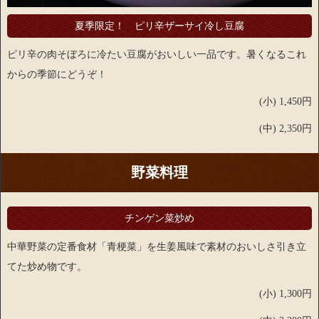
夏季限定！ ピリ辛ザーサイ冷し豆腐
ピリ辛の肉そぼろに冷たい豆腐がおいしい一品です。暑くなるこれ
からの季節にどうぞ！
(小) 1,450円
(中) 2,350円
野菜料理
チンゲン菜炒め
中華野菜の定番食材「青梗菜」を生姜風味で素材のおいしさ引き立
てた炒め物です。
(小) 1,300円