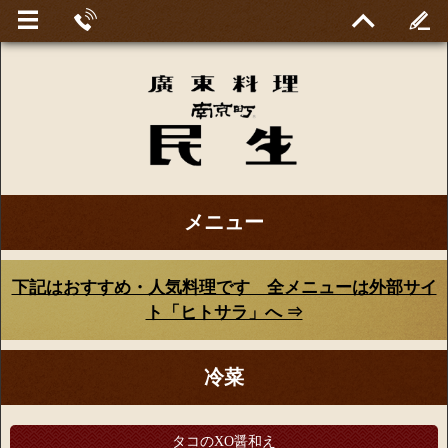
メニュー
下記はおすすめ・人気料理です 全メニューは外部サイ
ト「ヒトサラ」へ ⇒
冷菜
タコのXO醤和え