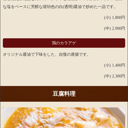
な塩をベースに芳醇な琥珀色の白(透明)醤油で炒めた一品です。
(小) 1,800円
(中) 2,900円
鶏のカラアゲ
オリジナル醤油で下味をした、自慢の唐揚です。
(小) 1,400円
(中) 2,300円
豆腐料理