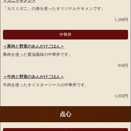
＜カニヤキメシ＞
「カスミガニ」の身を使ったオリジナルヤキメシです。
1,200円
中華丼
＜豚肉と野菜のあんかけごはん＞
豚肉を使った醤油風味の中華丼です。
950円
＜牛肉
と野菜のあんかけごはん
＞
牛肉を使ったオイスターソースの中華丼です。
1,050円
点心