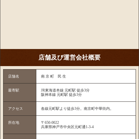
店舗及び運営会社概要
店舗名
南 京 町 民 生
最寄駅
JR東海道本線 元町駅 徒歩3分
阪神本線 元町駅 徒歩3分
アクセス
各線元町駅より徒歩3分。南京町中華街内。
所在地
〒650-0022
兵庫県神戸市中央区元町通1-3-4