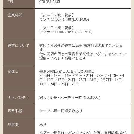
TEL
078-331-5435
営業時間
【火～日・祝・祝前】
ランチ 11:30～14:30 (L.O.14:00)
【火～日・祝・祝前】
ディナー 17:00～20:00 (L.O.19:30)
運営について
有限会社民生の運営は民生 南京町店のみでございま
す。
他の同店名店との運営営業関係はございませんのでご
理解をよろしくお願いします
定休日
毎週月曜日(祝日の場合は翌火曜日
7月6日・13日・14日・21日・27日・28日／8月3日・4
日・12日・17日・24日・25日・31日／9月7日・14日・
15日・24日・28日・29日
キャパシティ
80人 ( 宴会・パーティー時 着席:80人 )
席数形態
テーブル席・円卓多数あり
駐車場
あり
当店のご用意はございませんが、付近に有料駐車場が