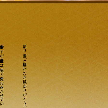
宣言解除中で
す
が
再度宣言時営に
は
改め
て
変更や
お
休み
さ
せ
て
い
た
だ
く
場合が
ご
ざ
い
ま
日頃より当店をご愛顧いただき誠にありがとうございます