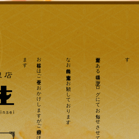
す
お
客様に
は
ご
不便を
お
か
け
し
ま
す
が
ご
理解の
ほ
ど
よ
ろ
し
く
お
願い
し
ま
なお午後八時に完全退店をお願いしております。
変更等がある場合は下記ブログにてお知らせさせていただきます
す